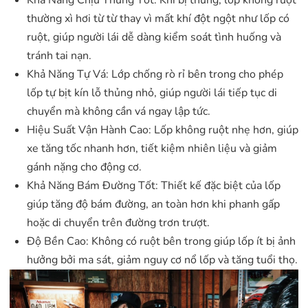
thường xì hơi từ từ thay vì mất khí đột ngột như lốp có
ruột, giúp người lái dễ dàng kiểm soát tình huống và
tránh tai nạn.
Khả Năng Tự Vá: Lớp chống rò rỉ bên trong cho phép
lốp tự bịt kín lỗ thủng nhỏ, giúp người lái tiếp tục di
chuyển mà không cần vá ngay lập tức.
Hiệu Suất Vận Hành Cao: Lốp không ruột nhẹ hơn, giúp
xe tăng tốc nhanh hơn, tiết kiệm nhiên liệu và giảm
gánh nặng cho động cơ.
Khả Năng Bám Đường Tốt: Thiết kế đặc biệt của lốp
giúp tăng độ bám đường, an toàn hơn khi phanh gấp
hoặc di chuyển trên đường trơn trượt.
Độ Bền Cao: Không có ruột bên trong giúp lốp ít bị ảnh
hưởng bởi ma sát, giảm nguy cơ nổ lốp và tăng tuổi thọ.