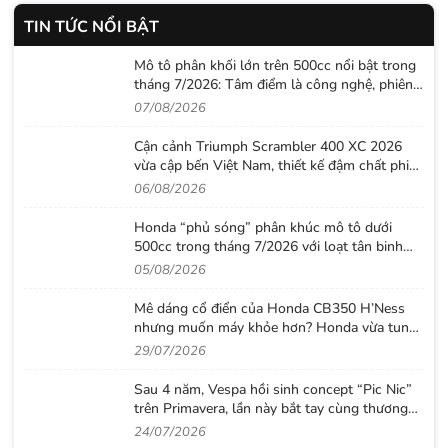
TIN TỨC NỔI BẬT
Mô tô phân khối lớn trên 500cc nổi bật trong
tháng 7/2026: Tâm điểm là công nghệ, phiên
bản giới hạn và những cấu hình “đỉnh”
07/08/2026
Cận cảnh Triumph Scrambler 400 XC 2026
vừa cập bến Việt Nam, thiết kế đậm chất phiêu
lưu cùng mức giá dễ tiếp cận
06/08/2026
Honda “phủ sóng” phân khúc mô tô dưới
500cc trong tháng 7/2026 với loạt tân binh
đáng chú ý
05/08/2026
Mê dáng cổ điển của Honda CB350 H’Ness
nhưng muốn máy khỏe hơn? Honda vừa tung
ra lời giải với CB500 mới
29/07/2026
Sau 4 năm, Vespa hồi sinh concept “Pic Nic”
trên Primavera, lần này bắt tay cùng thương
hiệu thời trang Gigi
24/07/2026