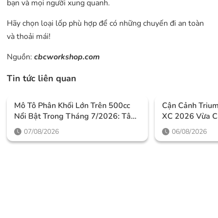
bạn và mọi người xung quanh.
Hãy chọn loại lốp phù hợp để có những chuyến đi an toàn
và thoải mái!
Nguồn:
cbcworkshop.com
Tin tức liên quan
Mô Tô Phân Khối Lớn Trên 500cc
Cận Cảnh Triu
Nổi Bật Trong Tháng 7/2026: Tâm
XC 2026 Vừa C
Điểm Là Công Nghệ, Phiên Bản
Thiết Kế Đậm C
07/08/2026
06/08/2026
Giới Hạn Và Những Cấu Hình
Mức Giá Dễ Tiế
“đỉnh”