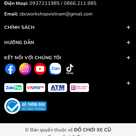
Điện thoại:
0937211985
/
0866.211.985
Email:
cbcworkshopvietnam@gmail.com
CHÍNH SÁCH
HƯỚNG DẪN
KẾT NỐI VỚI CHÚNG TÔI
© Bản quyền thuộc về
ĐỒ CHƠI XE CŨ