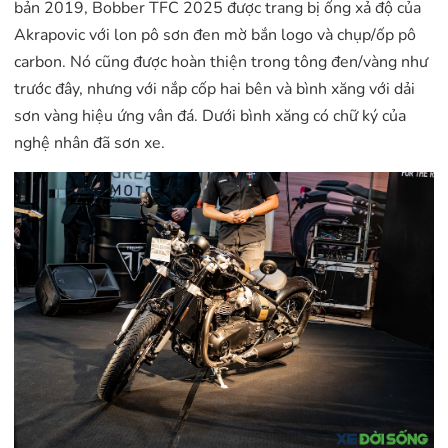
bản 2019, Bobber TFC 2025 được trang bị ống xả độ của
Akrapovic với lon pô sơn đen mờ bắn logo và chụp/ốp pô
carbon. Nó cũng được hoàn thiện trong tông đen/vàng như
trước đây, nhưng với nắp cốp hai bên và bình xăng với dải
sơn vàng hiệu ứng vân đá. Dưới bình xăng có chữ ký của
nghệ nhân đã sơn xe.