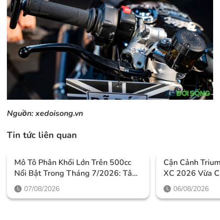
Nguồn:
xedoisong.vn
Tin tức liên quan
Mô Tô Phân Khối Lớn Trên 500cc
Cận Cảnh Triu
Nổi Bật Trong Tháng 7/2026: Tâm
XC 2026 Vừa C
Điểm Là Công Nghệ, Phiên Bản
Thiết Kế Đậm C
07/08/2026
06/08/2026
Giới Hạn Và Những Cấu Hình
Mức Giá Dễ Tiế
“đỉnh”