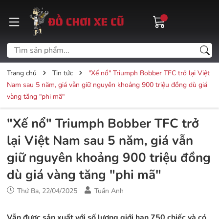
Trang chủ
Tin tức
"Xế nổ" Triumph Bobber TFC trở lại Việt
Nam sau 5 năm, giá vẫn giữ nguyên khoảng 900 triệu đồng dù giá
vàng tăng "phi mã"
"Xế nổ" Triumph Bobber TFC trở
lại Việt Nam sau 5 năm, giá vẫn
giữ nguyên khoảng 900 triệu đồng
dù giá vàng tăng "phi mã"
Thứ Ba, 22/04/2025
Tuấn Anh
Vẫn được sản xuất với số lượng giới hạn 750 chiếc và có