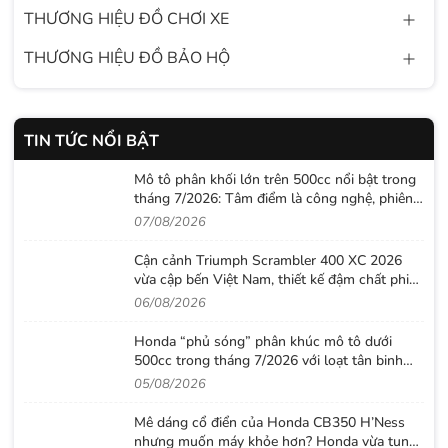
THƯƠNG HIỆU ĐỒ CHƠI XE
THƯƠNG HIỆU ĐỒ BẢO HỘ
TIN TỨC NỔI BẬT
Mô tô phân khối lớn trên 500cc nổi bật trong
tháng 7/2026: Tâm điểm là công nghệ, phiên
bản giới hạn và những cấu hình “đỉnh”
07/08/2026
Cận cảnh Triumph Scrambler 400 XC 2026
vừa cập bến Việt Nam, thiết kế đậm chất phiêu
lưu cùng mức giá dễ tiếp cận
06/08/2026
Honda “phủ sóng” phân khúc mô tô dưới
500cc trong tháng 7/2026 với loạt tân binh
đáng chú ý
05/08/2026
Mê dáng cổ điển của Honda CB350 H’Ness
nhưng muốn máy khỏe hơn? Honda vừa tung