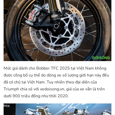
Mức giá dành cho Bobber TFC 2025 tại Việt Nam không
được công bố cụ thể do dòng xe số lượng giới hạn này đều
đã có chủ tại Việt Nam. Tuy nhiên theo đại diện của
Triumph chia sẻ với xedoisong.vn, giá của xe vẫn là trên
dưới 900 triệu đồng như thời 2020.