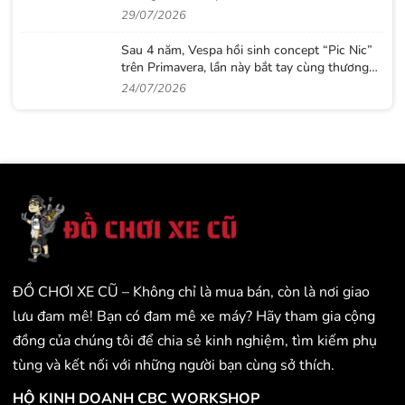
ra lời giải với CB500 mới
29/07/2026
Sau 4 năm, Vespa hồi sinh concept “Pic Nic”
trên Primavera, lần này bắt tay cùng thương
hiệu thời trang Gigi
24/07/2026
ĐỒ CHƠI XE CŨ – Không chỉ là mua bán, còn là nơi giao
lưu đam mê! Bạn có đam mê xe máy? Hãy tham gia cộng
đồng của chúng tôi để chia sẻ kinh nghiệm, tìm kiếm phụ
tùng và kết nối với những người bạn cùng sở thích.
HỘ KINH DOANH CBC WORKSHOP